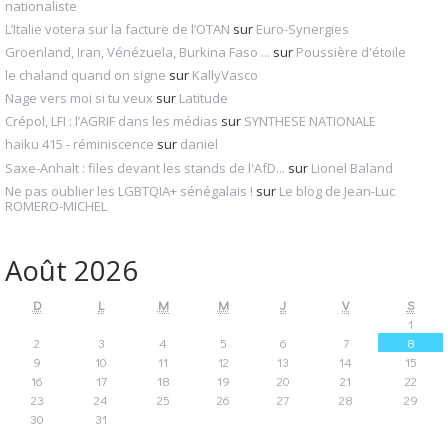
nationaliste
L’Italie votera sur la facture de l’OTAN
sur
Euro-Synergies
Groenland, Iran, Vénézuela, Burkina Faso ...
sur
Poussière d'étoile
le chaland quand on signe
sur
KallyVasco
Nage vers moi si tu veux
sur
Latitude
Crépol, LFI : l’AGRIF dans les médias
sur
SYNTHESE NATIONALE
haiku 415 - réminiscence
sur
daniel
Saxe-Anhalt : files devant les stands de l'AfD...
sur
Lionel Baland
Ne pas oublier les LGBTQIA+ sénégalais !
sur
Le blog de Jean-Luc
ROMERO-MICHEL
Août 2026
D
L
M
M
J
V
S
1
2
3
4
5
6
7
8
9
10
11
12
13
14
15
16
17
18
19
20
21
22
23
24
25
26
27
28
29
30
31