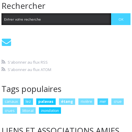
Rechercher
S'abonner au flux RSS
S'abonner au flux ATOM
Tags populaires
canaux
lez
palavas
étang
rivière
mer
crue
crues
littoral
inondation
LIENS ET ASSOCIATIONS AMIES