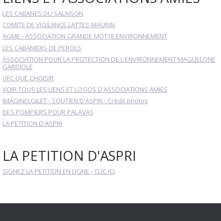
LES CABANES DU SALAISON
COMITE DE VIGILANCE LATTES-MAURIN
AGME - ASSOCIATION GRANDE MOTTE ENVIRONNEMENT
LES CABANIERS DE PEROLS
ASSOCIATION POUR LA PROTECTION DE L'ENVIRONNEMENT MAGUELONE
GARDIOLE
UFC QUE CHOISIR
VOIR TOUS LES LIENS ET LOGOS D'ASSOCIATIONS AMIES
IMAGINELGILET - SOUTIEN D'ASPRI - Crédit photos
DES POMPIERS POUR PALAVAS
LA PETITION D'ASPRI
LA PETITION D'ASPRI
SIGNEZ LA PETITION EN LIGNE - CLIC ICI