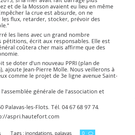
015, si la mer avait fait barrage plus
Lez et de la Mosson avaient eu lieu en même
Empêcher la crue est absurde, on ne
es flux, retarder, stocker, prévoir des
le."
erré les liens avec un grand nombre
 pétitions, écrit aux responsables. Elle est
énéral coûtera cher mais affirme que des
onomie.
t se doter d'un nouveau PPRI (plan de
, ajoute Jean-Pierre Molle. Nous veillerons à
ux comme le projet de 3e ligne avenue Saint-
 l'assemblée générale de l'association et
Palavas-les-Flots. Tél. 04 67 68 97 74.
tp://aspri.hautefort.com
s
Tags :
inondations
,
palavas
0