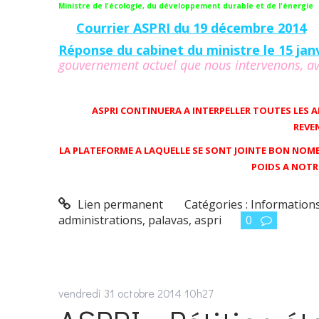
Ministre de l'écologie, du développement durable et de l'énergie
Courrier ASPRI du 19 décembre 2014
Réponse du cabinet du ministre le 15 jan
gouvernement actuel que nous intervenons, a
===
ASPRI CONTINUERA A INTERPELLER TOUTES LES 
REVE
LA PLATEFORME A LAQUELLE SE SONT JOINTE BON NOM
POIDS A NOT
Lien permanent
Catégories :
Information
administrations
,
palavas
,
aspri
0
vendredi 31
octobre 2014
10h27