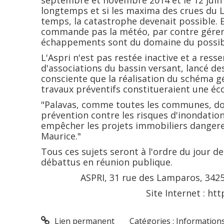
septembre et novembre 2014 et le 12 juin 2
longtemps et si les maxima des crues du 
temps, la catastrophe devenait possible. 
commande pas la météo, par contre gérer l
échappements sont du domaine du possib
L'Aspri n'est pas restée inactive et a ress
d'associations du bassin versant, lancé des
consciente que la réalisation du schéma g
travaux préventifs constitueraient une éc
"Palavas, comme toutes les communes, doi
prévention contre les risques d'inondation)
empêcher les projets immobiliers dangere
Maurice."
Tous ces sujets seront à l'ordre du jour de
débattus en réunion publique.
ASPRI, 31 rue des Lamparos, 34250 
Site Internet : ht
Lien permanent
Catégories :
Information