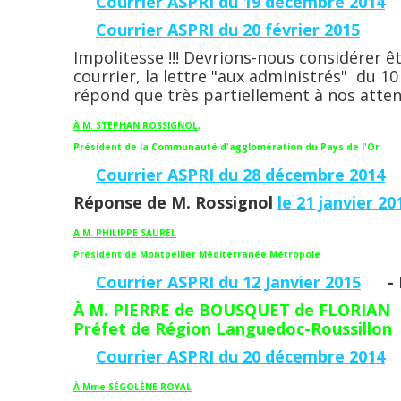
Courrier ASPRI du 19 décembre 2014
Courrier ASPRI du 20 février 2015
Impolitesse !!! Devrions-nous considérer 
courrier, la lettre "aux administrés" du 
répond que très partiellement à nos atten
À M. STEPHAN ROSSIGNOL
,
Président de la Communauté d'agglomération du Pays de l'Or
Courrier ASPRI du 28 décembre 2014
Réponse de M. Rossignol
le 21 janvier 20
A M. PHILIPPE SAUREL
Président de Montpellier Méditerranée Métropole
Courrier ASPRI du 12 Janvier 2015
- Re
À M. PIERRE de BOUSQUET de FLORIAN
Préfet de Région Languedoc-Roussillon
Courrier ASPRI du 20 décembre 2014
À
Mme SÉGOLÈNE ROYAL