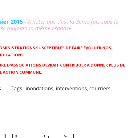
vier 2015
-
A noter que c'est la 3eme fois sous le
vec toujours la même réponse
========
ADMINISTRATIONS SUSCEPTIBLES DE FAIRE ÉVOLUER NOS
NDICATIONS
BRE D'ASSOCIATIONS DEVRAIT CONTRIBUER A DONNER PLUS DE
RE ACTION COMMUNE.
s
Tags :
inondations
,
interventions
,
courriers
,