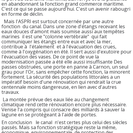
en abandonnant la fonction grand commerce maritime.
C'est ce qui se passe aujourd'hui. C'est un avenir rabougri
en forme de déclin.
Mais l'ASPRI est surtout concernée par une autre
fonction du canal. Dans une zone d'étangs recevant les
eaux douces d'amont mais soumise aussi aux tempêtes
marines il est une "colonne vertébrale" qui fait
communiquer les étangs entre eux et avec la mer,
contribue à l'étalement et à l'évacuation des crues,
comme à l'oxygénation en été. Il sert aussi d'exutoire pour
l'évacuation des vases. De ce point de vue la
modernisation passée a été elle aussi insuffisante Des
passes obstruées, une porte en panne à Carnon, un seul
grau pour l'Or, sans empêcher cette fonction, la minorent
fortement. La sécurité des populations littorales a un
impératif besoin d'une rénovation qui rendrait la crue
centennale moins dangereuse, en lien avec d'autres
travaux.
La montée prévue des eaux liée au changement
climatique rend cette rénovation encore plus nécessaire.
Venise l'a compris qui consacre des milliards à sauver la
lagune en se protégeant à l'aide de portes.
En conclusion le canal n'est certes plus celui des siècles
passés. Mais sa fonction stratégique reste la même,
économique, environnementale, de protection des