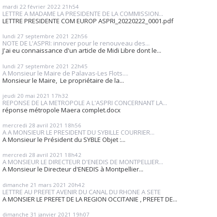
mardi 22
février 2022
21h54
LETTRE A MADAME LA PRESIDENTE DE LA COMMISSION...
LETTRE PRESIDENTE COM EUROP ASPRI_20220222_0001.pdf
lundi 27
septembre 2021
22h56
NOTE DE L'ASPRI: innover pour le renouveau des...
J'ai eu connaissance d'un article de Midi Libre dont le...
lundi 27
septembre 2021
22h45
A Monsieur le Maire de Palavas-Les Flots....
Monsieur le Maire, Le propriétaire de la...
jeudi 20
mai 2021
17h32
REPONSE DE LA METROPOLE A L'ASPRI CONCERNANT LA...
réponse métropole Maera complet.docx
mercredi 28
avril 2021
18h56
A A MONSIEUR LE PRESIDENT DU SYBILLE COURRIER...
A Monsieur le Président du SYBLE Objet :...
mercredi 28
avril 2021
18h42
A MONSIEUR LE DIRECTEUR D'ENEDIS DE MONTPELLIER...
A Monsieur le Directeur d'ENEDIS à Montpellier...
dimanche 21
mars 2021
20h42
LETTRE AU PREFET AVENIR DU CANAL DU RHONE A SETE
A MONSIER LE PREFET DE LA REGION OCCITANIE , PREFET DE...
dimanche 31
janvier 2021
19h07