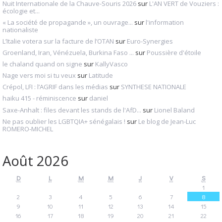
Nuit Internationale de la Chauve-Souris 2026
sur
L'AN VERT de Vouziers :
écologie et...
« La société de propagande », un ouvrage...
sur
l'information
nationaliste
L’Italie votera sur la facture de l’OTAN
sur
Euro-Synergies
Groenland, Iran, Vénézuela, Burkina Faso ...
sur
Poussière d'étoile
le chaland quand on signe
sur
KallyVasco
Nage vers moi si tu veux
sur
Latitude
Crépol, LFI : l’AGRIF dans les médias
sur
SYNTHESE NATIONALE
haiku 415 - réminiscence
sur
daniel
Saxe-Anhalt : files devant les stands de l'AfD...
sur
Lionel Baland
Ne pas oublier les LGBTQIA+ sénégalais !
sur
Le blog de Jean-Luc
ROMERO-MICHEL
Août 2026
D
L
M
M
J
V
S
1
2
3
4
5
6
7
8
9
10
11
12
13
14
15
16
17
18
19
20
21
22