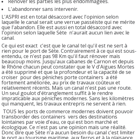
Rénover les parties les plus endommagées.
L'abandonner sans intervenir.
L'ASPRI est en total désaccord avec l'opinion selon
laquelle le canal serait une verrue passéiste qui ne mérite
que l'abandon. Elle est aussi en total désaccord avec
l'opinion selon laquelle Sète n'aurait aucun lien avec le
canal.
Ce qui est exact c'est que le canal tel qu'il est ne sert à
rien pour le port de Sète. Contrairement à ce qui est sous-
entendu, ce n'est pas 98 Km qu'il faut rénover mais
beaucoup moins. Jusqu'aux cabanes de Carnon et depuis
le Rhône chacun peut constater que le V d'Aigues Mortes
a été supprimé et que la profondeur et la capacité de se
croiser pour des péniches porte containers a été
fortement améliorée, au prix de travaux coûteux et
relativement récents. Mais un canal n'est pas une route.
Un seul goulot d'étranglement suffit à le rendre
impraticable aux péniches modernes. Sans les kilomètres
qui manquent, les travaux entrepris ne servent à rien.
TOUS les ports de commerce modernes doivent pouvoir
transborder des containers vers des destinations
lointaines par voie d'eau, ce qui est bon marché et
écologique. Ce n'est pas une opinion mais une réalité.
Donc dire que Sète n'a aucun besoin du canal c'est limiter
le port au tourisme maritime, aux ferrys et à la plaisance