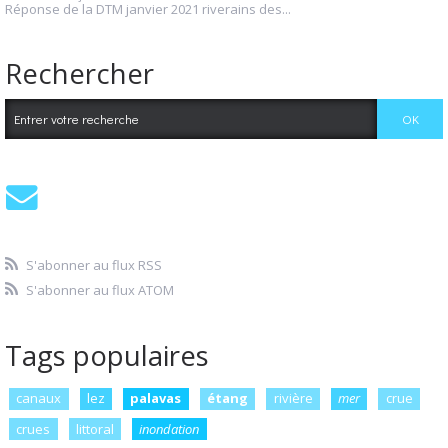
Réponse de la DTM janvier 2021 riverains des...
Rechercher
S'abonner au flux RSS
S'abonner au flux ATOM
Tags populaires
canaux
lez
palavas
étang
rivière
mer
crue
crues
littoral
inondation