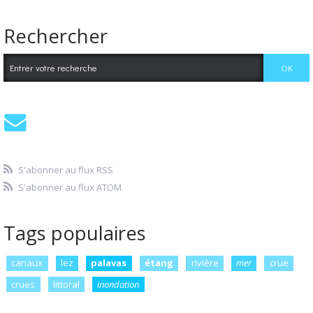
Rechercher
S'abonner au flux RSS
S'abonner au flux ATOM
Tags populaires
canaux
lez
palavas
étang
rivière
mer
crue
crues
littoral
inondation