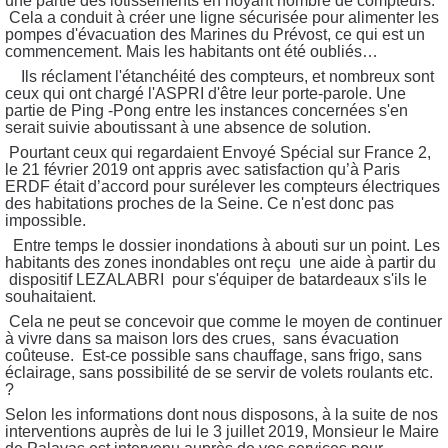
une partie des lotissements en noyant nombre de compteurs.
Cela a conduit à créer une ligne sécurisée pour alimenter les
pompes d'évacuation des Marines du Prévost, ce qui est un
commencement. Mais les habitants ont été oubliés…
Ils réclament l'étanchéité des compteurs, et nombreux sont
ceux qui ont chargé l'ASPRI d'être leur porte-parole. Une
partie de Ping -Pong entre les instances concernées s'en
serait suivie aboutissant à une absence de solution.
Pourtant ceux qui regardaient Envoyé Spécial sur France 2,
le 21 février 2019 ont appris avec satisfaction qu’à Paris
ERDF était d’accord pour surélever les compteurs électriques
des habitations proches de la Seine. Ce n'est donc pas
impossible.
Entre temps le dossier inondations à abouti sur un point. Les
habitants des zones inondables ont reçu une aide à partir du
dispositif LEZALABRI pour s'équiper de batardeaux s'ils le
souhaitaient.
Cela ne peut se concevoir que comme le moyen de continuer
à vivre dans sa maison lors des crues, sans évacuation
coûteuse. Est-ce possible sans chauffage, sans frigo, sans
éclairage, sans possibilité de se servir de volets roulants etc.
?
Selon les informations dont nous disposons, à la suite de nos
interventions auprès de lui le 3 juillet 2019, Monsieur le Maire