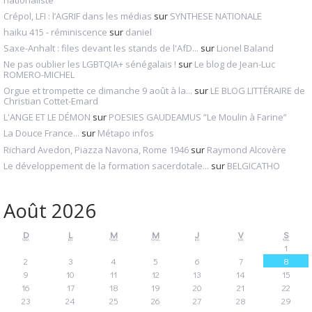
Crépol, LFI : l’AGRIF dans les médias
sur
SYNTHESE NATIONALE
haiku 415 - réminiscence
sur
daniel
Saxe-Anhalt : files devant les stands de l'AfD...
sur
Lionel Baland
Ne pas oublier les LGBTQIA+ sénégalais !
sur
Le blog de Jean-Luc
ROMERO-MICHEL
Orgue et trompette ce dimanche 9 août à la...
sur
LE BLOG LITTÉRAIRE de
Christian Cottet-Emard
L'ANGE ET LE DÉMON
sur
POESIES GAUDEAMUS ”Le Moulin à Farine”
La Douce France...
sur
Métapo infos
Richard Avedon, Piazza Navona, Rome 1946
sur
Raymond Alcovère
Le développement de la formation sacerdotale...
sur
BELGICATHO
Août 2026
D
L
M
M
J
V
S
1
2
3
4
5
6
7
8
9
10
11
12
13
14
15
16
17
18
19
20
21
22
23
24
25
26
27
28
29